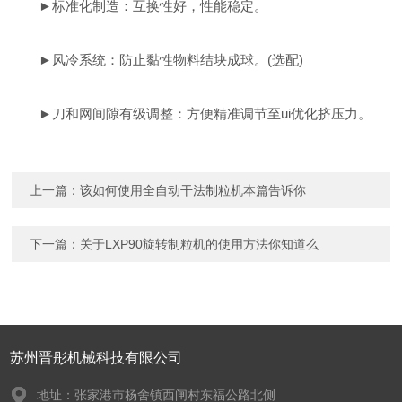
►
标准化制造：互换性好，性能稳定。
►
风冷系统：防止黏性物料结块成球。(选配)
►
刀和网间隙有级调整：方便精准调节至ui优化挤压力。
上一篇：
该如何使用全自动干法制粒机本篇告诉你
下一篇：
关于LXP90旋转制粒机的使用方法你知道么
苏州晋彤机械科技有限公司
地址：张家港市杨舍镇西闸村东福公路北侧