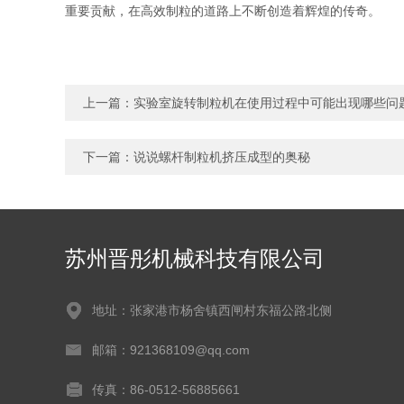
重要贡献，在高效制粒的道路上不断创造着辉煌的传奇。
上一篇：
实验室旋转制粒机在使用过程中可能出现哪些问
下一篇：
说说螺杆制粒机挤压成型的奥秘
苏州晋彤机械科技有限公司
地址：张家港市杨舍镇西闸村东福公路北侧
邮箱：921368109@qq.com
传真：86-0512-56885661