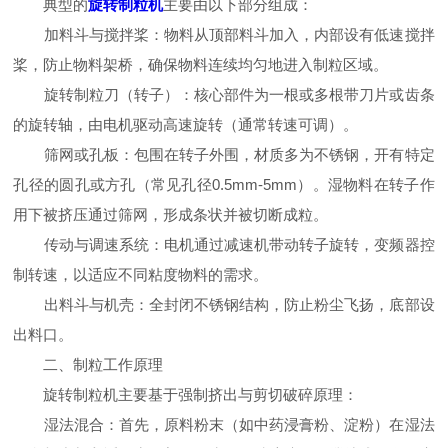
典型的
旋转制粒机
主要由以下部分组成：
加料斗与搅拌桨：物料从顶部料斗加入，内部设有低速搅拌
桨，防止物料架桥，确保物料连续均匀地进入制粒区域。
旋转制粒刀（转子）：核心部件为一根或多根带刀片或齿条
的旋转轴，由电机驱动高速旋转（通常转速可调）。
筛网或孔板：包围在转子外围，材质多为不锈钢，开有特定
孔径的圆孔或方孔（常见孔径0.5mm-5mm）。湿物料在转子作
用下被挤压通过筛网，形成条状并被切断成粒。
传动与调速系统：电机通过减速机带动转子旋转，变频器控
制转速，以适应不同粘度物料的需求。
出料斗与机壳：全封闭不锈钢结构，防止粉尘飞扬，底部设
出料口。
二、制粒工作原理
旋转制粒机主要基于强制挤出与剪切破碎原理：
湿法混合：首先，原料粉末（如中药浸膏粉、淀粉）在湿法