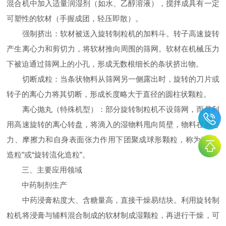
混合机中加入适量润湿剂（如水、乙醇溶液），搅拌成具有一定
可塑性的软材（手握成团，轻压即散）。
强制挤出：软材被送入旋转制粒机的加料斗。转子高速旋转
产生离心力和剪切力，将软材推向周围的筛网。软材在机械压力
下被迫通过筛网上的小孔，形成无数根细长的条状挤出物。
切断成粒：当条状物料从筛网另一侧露出时，旋转的刀片或
转子的离心力将其切断，形成长度略大于直径的圆柱状颗粒。
离心抛丸（特殊机型）：部分旋转制粒机不设筛网，而是利
用高速旋转的离心转盘，将滴入的湿物料甩向筒壁，物料在离心
力、摩擦力和自身表面张力作用下团聚成球形颗粒，称为“离心
造粒”或“旋转流化造粒”。
三、主要应用领域
中药制剂生产​
中药浸膏粘度大、含糖量高，直接干燥易结块。利用旋转制
粒机将浸膏与辅料混合制成的软材制成湿颗粒，再进行干燥，可