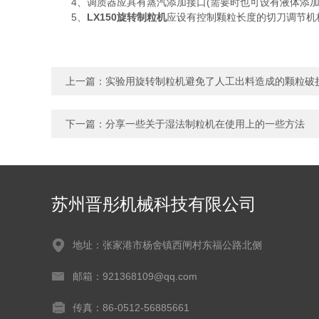
4、调质器应具有蒸汽添加接口(需要时也可设有液体添加
5、
LX150旋转制粒机
应设有控制颗粒长度的切刀调节机
上一篇：
实验用旋转制粒机避免了人工出料造成的颗粒破
下一篇：
分享一些关于湿法制粒机在使用上的一些方法
苏州晋彤机械科技有限公司
地址：张家港市杨舍镇西闸村东福公路北侧
邮箱：921368109@qq.com
传真：86-0512-56885661