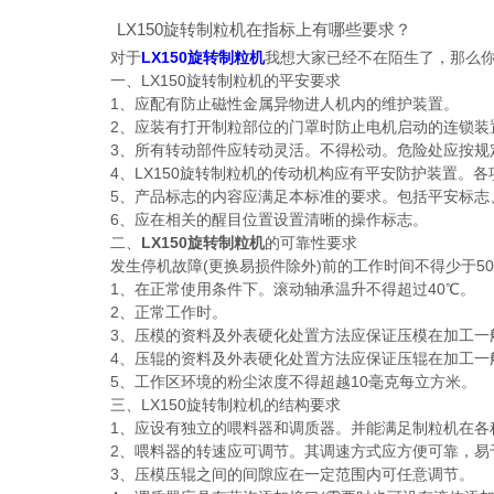
LX150旋转制粒机在指标上有哪些要求？
对于
LX150旋转制粒机
我想大家已经不在陌生了，那么
一、LX150旋转制粒机的平安要求
1、应配有防止磁性金属异物进人机内的维护装置。
2、应装有打开制粒部位的门罩时防止电机启动的连锁装置(
3、所有转动部件应转动灵活。不得松动。危险处应按规
4、LX150旋转制粒机的传动机构应有平安防护装置。各
5、产品标志的内容应满足本标准的要求。包括平安标志
6、应在相关的醒目位置设置清晰的操作标志。
二、
LX150旋转制粒机
的可靠性要求
发生停机故障(更换易损件除外)前的工作时间不得少于50
1、在正常使用条件下。滚动轴承温升不得超过40℃。
2、正常工作时。
3、压模的资料及外表硬化处置方法应保证压模在加工一般禽
4、压辊的资料及外表硬化处置方法应保证压辊在加工一般禽
5、工作区环境的粉尘浓度不得超越10毫克每立方米。
三、LX150旋转制粒机的结构要求
1、应设有独立的喂料器和调质器。并能满足制粒机在各
2、喂料器的转速应可调节。其调速方式应方便可靠，易
3、压模压辊之间的间隙应在一定范围内可任意调节。