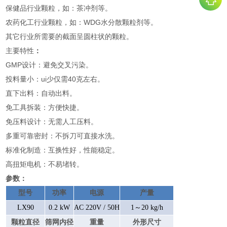
保健品行业颗粒，如：茶冲剂等。
农药化工行业颗粒，如：WDG水分散颗粒剂等。
其它行业所需要的截面呈圆柱状的颗粒。
主要特性
：
GMP设计：避免交叉污染。
投料量小：ui少仅需40克左右。
直下出料：自动出料。
免工具拆装：方便快捷。
免压料设计：无需人工压料。
多重可靠密封：不拆刀可直接水洗。
标准化制造：互换性好，性能稳定。
高扭矩电机：不易堵转。
参数：
型号
功率
电源
产量
LX90
0.2 kW
AC 220V / 50H
1～20 kg/h
颗粒直径
筛网内径
重量
外形尺寸