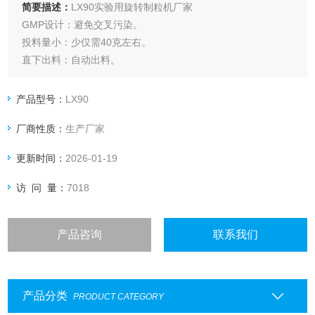
简要描述：
LX90实验用旋转制粒机厂家
GMP设计：避免交叉污染。
投料量小：少仅需40克左右。
直下出料：自动出料。
免工具拆装：方便快捷。
免压料设计：无需人工压料。
产品型号：
LX90
多重可靠密封：不拆刀可直接水洗。
厂商性质：
生产厂家
标准化制造：互换性好，性能稳定。
高扭矩电机：不易堵转。
更新时间：
2026-01-19
访 问 量：
7018
产品咨询
联系我们
产品分类
PRODUCT CATEGORY