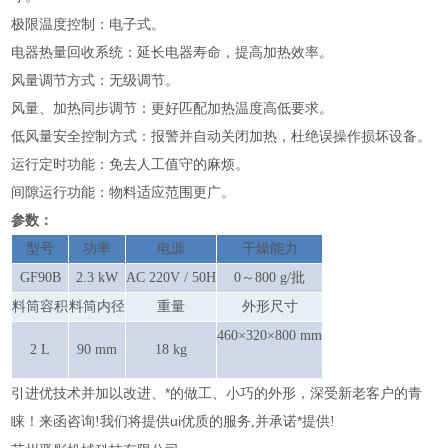
极限温度控制：电子式。
电器热量回收系统：延长电器寿命，提高加热效率。
风量调节方式：无级调节。
风量、加热同步调节：更好匹配加热温度高低要求。
低风量安全控制方式：报警并自动关闭加热，杜绝误操作损坏设备。
运行定时功能：免去人工值守的麻烦。
间隙运行功能：物料适应范围更广。
参数：
型号
功率
电源
干燥能力
GF90B
2.3 kW
AC 220V / 50H
0～800 g/批
料筒容积
料筒内径
重量
外形尺寸
460×320×800 mm
2 L
90 mm
18 kg
引进优技术并加以改进、*的做工、小巧的外形，深受新老客户的青
睐！来函咨询
我们将提供ui优质的服务
并承诺*提供
!
,
!