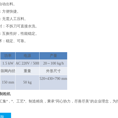
自动出料。
：方便快捷。
：无需人工压料。
封：不拆刀可直接水洗。
：互换性好，性能稳定。
术：稳定、可靠。
功率
电源
产量
1.5 kW
AC 220V / 50H
20～100 kg/h
筛网内径
重量
外形尺寸
520×430×790 mm
m
150 mm
50 kg
转制粒机
集*，*、工艺*、制造精良，秉承“同心协力，尽善尽美”的企业理念，为
询