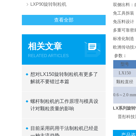
LXP90旋转制粒机
双侧出料：
免工具拆装
查看全部
免压料设计
多重可靠密
标准化制造
相关文章
欧洲传动技
RELATED ARTICLES
参数
：
型号
LX150
想对LX150旋转制粒机有更多了
解就不要错过本篇
颗粒直径
0.6～2.0 m
螺杆制粒机的工作原理与模具设
LX系列旋
计对颗粒质量的影响
晋彤科技汇
目前采用药用干法制粒机已经是
产品咨
一种主流趋势