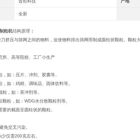
晋彤科技
产地
全新
转制粒机
结构原理
：
粒刀挤压与筛网之间的物料，迫使物料排出筛网而制成圆柱状颗粒。颗粒
究所、高等院校、工厂小生产
粒，如：压片、冲剂、胶囊等。
粒，如：鸡精、调味品、固体饮料等。
颗粒，如：茶冲剂等。
业颗粒，如：WDG水分散颗粒剂等。
需要的截面呈圆柱状的颗粒。
：避免交叉污染。
i少仅需200克左右。