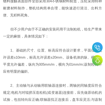
物料接触表面部件全部采用304不锈钢材料制造，压轮采用特种
耐磨材料制作，整机结构简单合理，能快速进行清洁、出料方
便、无积料死角。
但不少用户由于不正确的安装药用干法制粒机，给生产带来
一定的麻烦，具体情况如下：
1、基础的尺寸、位置、标高应符合设计要求，平面位置允
许误差±10mm，标高允许误差±20mm。设备机体的纵、横向水
平度允许偏差，纵向为0­05mm/m，横向为0­1mm/m;该制粒机不
应有明显的偏斜。
2、主动轴与从动轴用联轴器连接时，两轴的同轴度应符合
规定;电机与对辊挤压造粒机(或变速器)连接前，应先做原动机的
试验，包括转向应正确;联轴器找正连接后，盘车应灵活;与该制