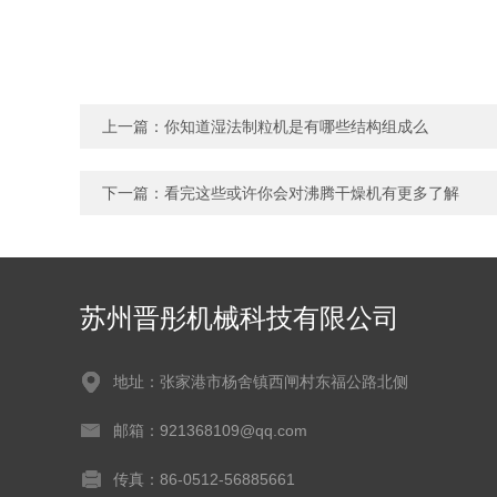
上一篇：
你知道湿法制粒机是有哪些结构组成么
下一篇：
看完这些或许你会对沸腾干燥机有更多了解
苏州晋彤机械科技有限公司
地址：张家港市杨舍镇西闸村东福公路北侧
邮箱：921368109@qq.com
传真：86-0512-56885661